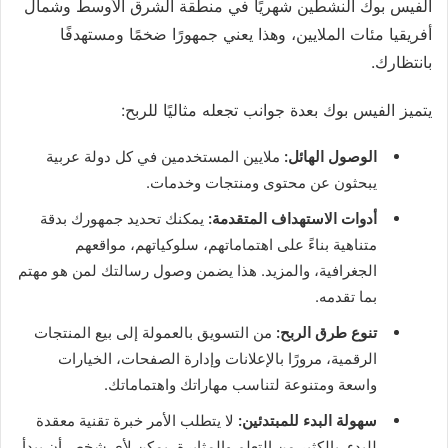
الفيس بوك النشطين شهريًا في منطقة الشرق الأوسط وشمال
أفريقيا مئات الملايين، وهذا يعني جمهورًا ضخمًا ومستهدفًا
بانتظارك.
يتميز الفيس بوك بعدة جوانب تجعله مثاليًا للربح:
الوصول الهائل:
ملايين المستخدمين في كل دولة عربية
يبحثون عن محتوى ومنتجات وخدمات.
أدوات الاستهداف المتقدمة:
يمكنك تحديد جمهورك بدقة
متناهية بناءً على اهتماماتهم، سلوكياتهم، مواقعهم
الجغرافية، والمزيد. هذا يضمن وصول رسالتك لمن هو مهتم
بما تقدمه.
تنوع طرق الربح:
من التسويق بالعمولة إلى بيع المنتجات
الرقمية، مرورًا بالإعلانات وإدارة الصفحات، الخيارات
واسعة ومتنوعة لتناسب مهاراتك واهتماماتك.
سهولة البدء للمبتدئين:
لا يتطلب الأمر خبرة تقنية معقدة
للبدء. بالكثير من التعلم والمثابرة، يمكن لأي شخص أن يبدأ