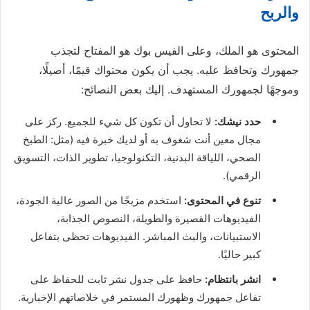
والربح
المحتوى هو الملك، وعلى الفيس بوك هو المفتاح لتجذب
جمهورك وتحافظ عليه. يجب أن يكون محتواك قيمًا، أصيلًا،
وموجهًا لجمهورك المستهدف. إليك بعض النصائح:
حدد نيشك:
لا تحاول أن تكون كل شيء للجميع. ركز على
مجال معين أنت شغوف به أو لديك خبرة فيه (مثل: الطبخ
الصحي، اللياقة البدنية، التكنولوجيا، تطوير الذات، التسويق
الرقمي).
تنوع في المحتوى:
استخدم مزيجًا من الصور عالية الجودة،
الفيديوهات القصيرة والطويلة، النصوص الجذابة،
الاستبيانات، والبث المباشر. الفيديوهات تحظى بتفاعل
كبير حاليًا.
انشر بانتظام:
حافظ على جدول نشر ثابت للحفاظ على
تفاعل جمهورك وظهورك المستمر في خلاصاتهم الإخبارية.