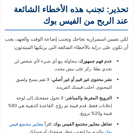
تحذير: تجنب هذه الأخطاء الشائعة
عند الربح من الفيس بوك
لكي تضمن استمرارية نجاحك وتجنب إضاعة الوقت والجهد، يجب
أن تكون على دراية بالأخطاء الشائعة التي يرتكبها المبتدئون:
عدم فهم جمهورك:
محاولة بيع أي شيء لأي شخص لن
تجدي نفعًا. ركز على نيش محدد.
نشر محتوى غير قيم أو غير أصلي:
لا تقم بنسخ ولصق
المحتوى. اجلب قيمتك الفريدة.
الترويج المفرط والمباشر:
لا تحول صفحتك إلى لوحة
إعلانات فقط. قدم قيمة ثم روّج. القاعدة الذهبية هي 80%
قيمة و20% ترويج.
تجاهل معايير مجتمع الفيس بوك:
اقرأ
معايير مجتمع فيس
بوك
والتزم بها لتجنب حظر صفحتك أو حسابك.