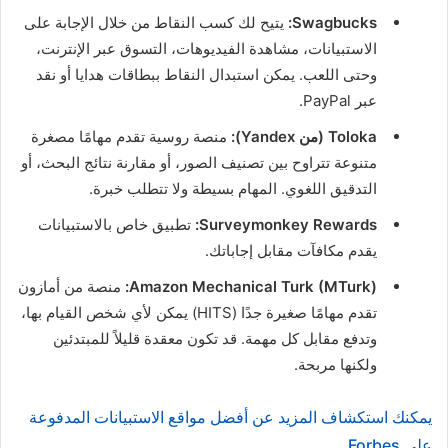
Swagbucks:
يتيح لك كسب النقاط من خلال الإجابة على
الاستبيانات، مشاهدة الفيديوهات، التسوق عبر الإنترنت،
وحتى اللعب. يمكن استبدال النقاط ببطاقات هدايا أو نقد
عبر PayPal.
Toloka (من Yandex):
منصة روسية تقدم مهامًا مصغرة
متنوعة تتراوح بين تصنيف الصور، أو مقارنة نتائج البحث، أو
التدقيق اللغوي. المهام بسيطة ولا تتطلب خبرة.
Surveymonkey Rewards:
تطبيق خاص بالاستبيانات
يقدم مكافآت مقابل إجاباتك.
Amazon Mechanical Turk (MTurk):
منصة من أمازون
تقدم مهامًا صغيرة جدًا (HITS) يمكن لأي شخص القيام بها،
وتدفع مقابل كل مهمة. قد تكون معقدة قليلاً للمبتدئين
ولكنها مربحة.
يمكنك استكشاف المزيد عن أفضل مواقع الاستبيانات المدفوعة
على Forbes.