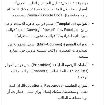
موضوع تتقنه (مثل: “دليل المبتدئين للطبخ الصحي”،
“أسرار النجاح في المقابلات الشخصية”). يمكنك استخدام
برامج مجانية مثل Google Docs أو Canva لتصميمه.
القوالب (Templates):
صمم قوالب جاهزة للاستخدام في
برامج مثل PowerPoint، Excel، أو Canva (مثل: “قوالب
سيرة ذاتية احترافية”، “قوالب منشورات انستغرام”).
الدورات المصغرة (Mini-Courses):
سجل مجموعة من
الفيديوهات القصيرة أو اكتب سلسلة دروس حول مهارة
بسيطة.
الملفات الرقمية للطباعة (Printables):
مثل قوائم المهام
(To-do lists)، المخططات (Planners)، أو الملصقات
الرقمية.
الموارد التعليمية (Educational Resources):
إذا كنت
معلمًا أو متخصصًا، يمكنك إنشاء أوراق عمل، اختبارات، أو
مواد مساعدة للطلاب.