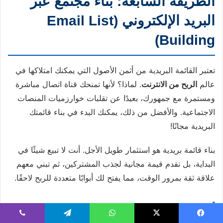
الطريقة السابعة: بناء مجتمع عبر
البريد الإلكتروني (Email List
Building)
تعتبر القائمة البريدية من أثمن الأصول التي يمكنك امتلاكها في
عالم
الربح من الانترنت
. لماذا؟ لأنها تمنحك قناة اتصال مباشرة
ومستمرة مع جمهورك، بعيدًا عن تقلبات خوارزميات المنصات
الاجتماعية. والأفضل من ذلك، يمكنك البدء في بناء قائمتك
البريدية مجانًا!
بناء قائمة بريدية هو استثمار طويل الأجل. أنت لا تبيع شيئًا في
البداية، بل تقدم قيمة مجانية لجذب المشتركين، ثم تبني معهم
علاقة ثقة بمرور الوقت، مما يفتح لك أبوابًا متعددة للربح لاحقًا.
أهمية القائمة البريدية في رحلة الربح