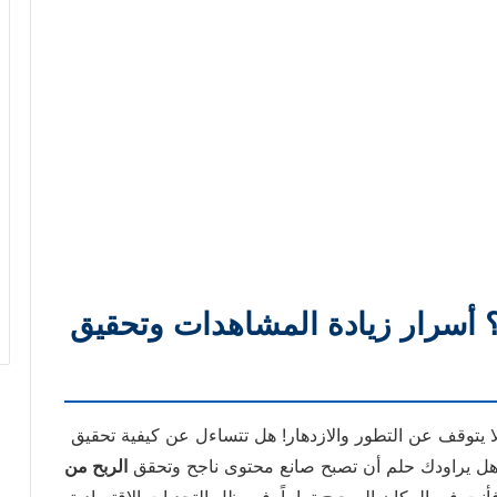
يف تربح من اليوتيوب 2026؟ أسرار زيادة المشاهدات وتحقيق
لا يتوقف عن التطور والازدهار! هل تتساءل عن كيفية تحقيق
هل يراودك حلم أن تصبح صانع محتوى ناجح وتحقق
الربح من
أنت في المكان الصحيح تماماً. في ظل التحديات الاقتصادية