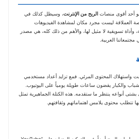
م هو أحد أقوى منصات
الربح من الإنترنت
، وسيظل كذلك في
 وتحديداً في عام 2026. هذه المنصة العملاقة ليست مجرد مكان لمشاهدة الفيديوهات
وأداة تسويقية لا مثيل لها، والأهم من ذلك كله، هي مصدر
جتمعاتنا العربية.
ة
نت واستهلاك المحتوى المرئي. فمع تزايد أعداد مستخدمي
الشباب والكبار يقضون ساعات طويلة يومياً على اليوتيوب.
بشتى أنواعه ينتظر ما ستقدمه. هذه الكتلة الجماهيرية تمثل
نها تتطلب محتوى يلامس اهتماماتهم وثقافتهم.
اليوتيوب لا يتوقف عن التجديد والتطوير، وهذا يشمل سياسات الربح أيضاً. فمع التركيز المتزايد على “YouTube