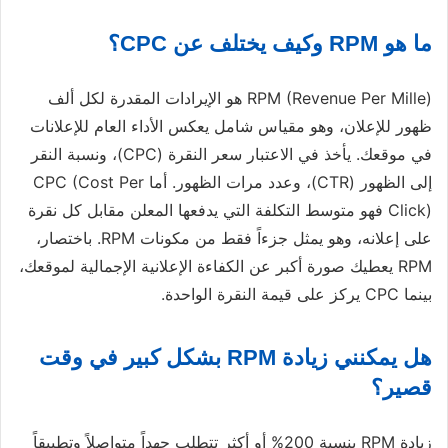
ما هو RPM وكيف يختلف عن CPC؟
RPM (Revenue Per Mille) هو الإيرادات المقدرة لكل ألف
ظهور للإعلان، وهو مقياس شامل يعكس الأداء العام للإعلانات
في موقعك. يأخذ في الاعتبار سعر النقرة (CPC)، ونسبة النقر
إلى الظهور (CTR)، وعدد مرات الظهور. أما CPC (Cost Per
Click) فهو متوسط التكلفة التي يدفعها المعلن مقابل كل نقرة
على إعلانه، وهو يمثل جزءاً فقط من مكونات RPM. باختصار،
RPM يعطيك صورة أكبر عن الكفاءة الإعلانية الإجمالية لموقعك،
بينما CPC يركز على قيمة النقرة الواحدة.
هل يمكنني زيادة RPM بشكل كبير في وقت
قصير؟
زيادة RPM بنسبة 200% أو أكثر تتطلب جهداً متواصلاً وتطبيقاً