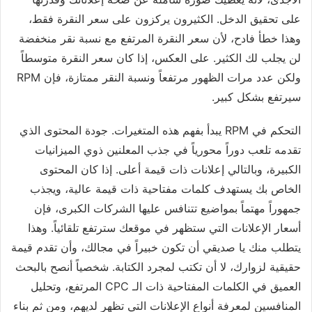
على تحقيق الدخل. الكثيرون يركزون على سعر النقرة فقط،
وهذا خطأ فادح، لأن سعر النقرة المرتفع مع نسبة نقر منخفضة
لن يجلب لك الكثير. على العكس، إذا كان سعر النقرة متوسطاً
ولكن عدد مرات الظهور مرتفعاً ونسبة النقر ممتازة، فإن RPM
سيرتفع بشكل كبير.
التحكم في RPM يبدأ بفهم هذه المتغيرات. جودة المحتوى الذي
تقدمه تلعب دوراً محورياً في جذب المعلنين ذوي الميزانيات
الكبيرة، وبالتالي إعلانات ذات قيمة أعلى. إذا كان المحتوى
الخاص بك يستهدف كلمات مفتاحية ذات قيمة عالية، ويجذب
جمهوراً مهتماً بمواضيع تتنافس عليها الشركات الكبرى، فإن
أسعار الإعلانات التي ستظهر في موقعك سترتفع تلقائياً. وهذا
يتطلب منك يا صديقي أن تكون خبيراً في مجالك، وأن تقدم قيمة
حقيقية لزوارك، لا أن تكتب لمجرد الكتابة. شخصياً أنصح بالبحث
العميق في الكلمات المفتاحية ذات الـ CPC المرتفع، وتحليل
المنافسين لمعرفة أنواع الإعلانات التي تظهر لديهم، ومن ثم بناء