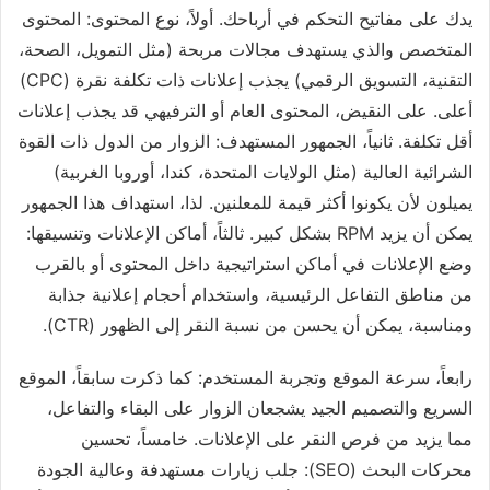
يدك على مفاتيح التحكم في أرباحك. أولاً، نوع المحتوى: المحتوى
المتخصص والذي يستهدف مجالات مربحة (مثل التمويل، الصحة،
التقنية، التسويق الرقمي) يجذب إعلانات ذات تكلفة نقرة (CPC)
أعلى. على النقيض، المحتوى العام أو الترفيهي قد يجذب إعلانات
أقل تكلفة. ثانياً، الجمهور المستهدف: الزوار من الدول ذات القوة
الشرائية العالية (مثل الولايات المتحدة، كندا، أوروبا الغربية)
يميلون لأن يكونوا أكثر قيمة للمعلنين. لذا، استهداف هذا الجمهور
يمكن أن يزيد RPM بشكل كبير. ثالثاً، أماكن الإعلانات وتنسيقها:
وضع الإعلانات في أماكن استراتيجية داخل المحتوى أو بالقرب
من مناطق التفاعل الرئيسية، واستخدام أحجام إعلانية جذابة
ومناسبة، يمكن أن يحسن من نسبة النقر إلى الظهور (CTR).
رابعاً، سرعة الموقع وتجربة المستخدم: كما ذكرت سابقاً، الموقع
السريع والتصميم الجيد يشجعان الزوار على البقاء والتفاعل،
مما يزيد من فرص النقر على الإعلانات. خامساً، تحسين
محركات البحث (SEO): جلب زيارات مستهدفة وعالية الجودة