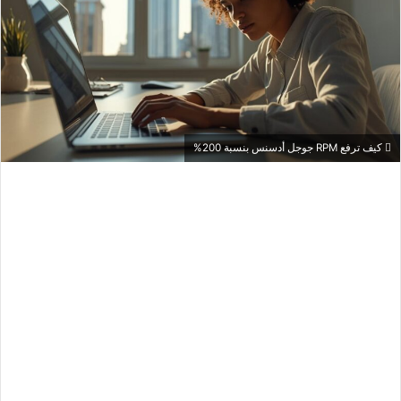
كيف ترفع RPM جوجل أدسنس بنسبة 200%