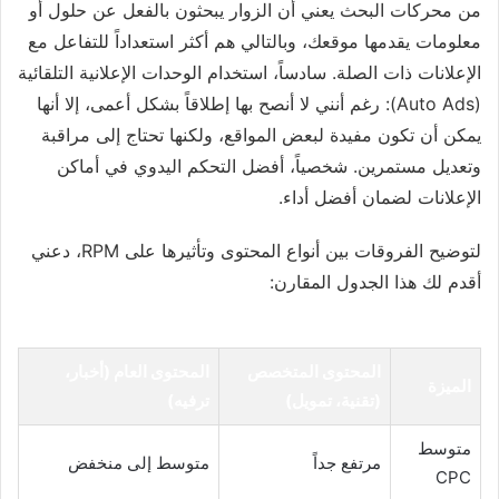
من محركات البحث يعني أن الزوار يبحثون بالفعل عن حلول أو
معلومات يقدمها موقعك، وبالتالي هم أكثر استعداداً للتفاعل مع
الإعلانات ذات الصلة. سادساً، استخدام الوحدات الإعلانية التلقائية
(Auto Ads): رغم أنني لا أنصح بها إطلاقاً بشكل أعمى، إلا أنها
يمكن أن تكون مفيدة لبعض المواقع، ولكنها تحتاج إلى مراقبة
وتعديل مستمرين. شخصياً، أفضل التحكم اليدوي في أماكن
الإعلانات لضمان أفضل أداء.
لتوضيح الفروقات بين أنواع المحتوى وتأثيرها على RPM، دعني
أقدم لك هذا الجدول المقارن:
المحتوى المتخصص
المحتوى العام (أخبار،
الميزة
(تقنية، تمويل)
ترفيه)
متوسط
مرتفع جداً
متوسط إلى منخفض
CPC