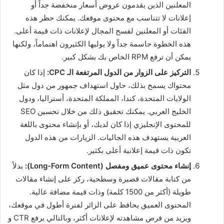
المعلنين الذين يقدمون عروض أسعار منخفضة جداً أو
إعلانات لا تتناسب مع محتوى موقعك. يمكنك حظر هذه
الفئات أو المعلنين لفسح المجال لإعلانات ذات قيمة أعلى.
هذه الخطوة حاسمة جداً ولا يوليها الكثيرون اهتماماً، ولكنها
يمكن أن ترفع RPM الخاص بك بشكل كبير.
التركيز على الزوار من الدول المرتفعة الـ CPC:
إذا كان
محتواك يسمح بذلك، حاول استهداف جمهور من دول مثل
الولايات المتحدة، كندا، المملكة المتحدة، أستراليا، ودول
الخليج العربي. يمكنك تحقيق ذلك من خلال تحسين SEO
للمحتوى الإنجليزي إذا كان لديك، أو بإنشاء محتوى باللغة
العربية يستهدف هذه الجاليات. الزيارات من هذه الدول
تكون ذات قيمة إعلانية أعلى بكثير.
إنشاء محتوى عميق ومفصل (Long-Form Content):
بدلاً
من كتابة مقالات قصيرة وسطحية، ركز على إنشاء مقالات
طويلة (أكثر من 1500 كلمة) وذات قيمة مضافة عالية.
المحتوى العميق يحافظ على الزائر لفترة أطول في موقعك،
ويزيد من فرص مشاهدته لإعلانات أكثر، وبالتالي يرفع CTR و