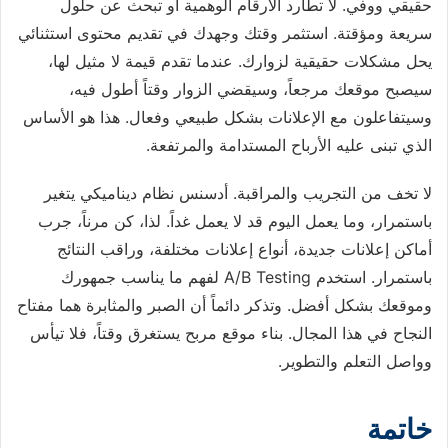
حقيقي ووفي. لا تطارد الأرقام الوهمية أو تبحث عن حلول
سريعة ومؤقتة. استثمر وقتك وجهدك في تقديم محتوى استثنائي
يحل مشكلات حقيقية لزوارك. عندما تقدم قيمة لا مثيل لها،
سيصبح موقعك مرجعاً، وسيقضي الزوار وقتاً أطول فيه،
وسيتفاعلون مع الإعلانات بشكل طبيعي وفعال. هذا هو الأساس
الذي تبنى عليه الأرباح المستدامة والمرتفعة.
لا تخف من التجريب والمراقبة. أدسنس نظام ديناميكي يتغير
باستمرار، وما يعمل اليوم قد لا يعمل غداً. لذا، كن مرناً، جرب
أماكن إعلانات جديدة، أنواع إعلانات مختلفة، وراقب النتائج
باستمرار. استخدم A/B Testing لفهم ما يناسب جمهورك
وموقعك بشكل أفضل. وتذكر دائماً أن الصبر والمثابرة هما مفتاح
النجاح في هذا المجال. بناء موقع مربح يستغرق وقتاً، فلا تيأس
وواصل التعلم والتطوير.
خاتمة