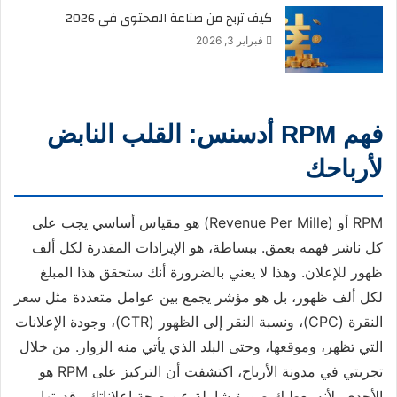
كيف تربح من صناعة المحتوى في 2026
فبراير 3, 2026
فهم RPM أدسنس: القلب النابض
لأرباحك
RPM أو (Revenue Per Mille) هو مقياس أساسي يجب على
كل ناشر فهمه بعمق. ببساطة، هو الإيرادات المقدرة لكل ألف
ظهور للإعلان. وهذا لا يعني بالضرورة أنك ستحقق هذا المبلغ
لكل ألف ظهور، بل هو مؤشر يجمع بين عوامل متعددة مثل سعر
النقرة (CPC)، ونسبة النقر إلى الظهور (CTR)، وجودة الإعلانات
التي تظهر، وموقعها، وحتى البلد الذي يأتي منه الزوار. من خلال
تجربتي في مدونة الأرباح، اكتشفت أن التركيز على RPM هو
الأجدى، لأنه يعطيك صورة شاملة عن صحة إعلاناتك وقدرتها