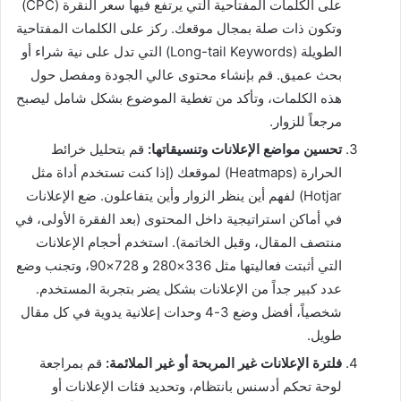
على الكلمات المفتاحية التي يرتفع فيها سعر النقرة (CPC)
وتكون ذات صلة بمجال موقعك. ركز على الكلمات المفتاحية
الطويلة (Long-tail Keywords) التي تدل على نية شراء أو
بحث عميق. قم بإنشاء محتوى عالي الجودة ومفصل حول
هذه الكلمات، وتأكد من تغطية الموضوع بشكل شامل ليصبح
مرجعاً للزوار.
تحسين مواضع الإعلانات وتنسيقاتها:
قم بتحليل خرائط
الحرارة (Heatmaps) لموقعك (إذا كنت تستخدم أداة مثل
Hotjar) لفهم أين ينظر الزوار وأين يتفاعلون. ضع الإعلانات
في أماكن استراتيجية داخل المحتوى (بعد الفقرة الأولى، في
منتصف المقال، وقبل الخاتمة). استخدم أحجام الإعلانات
التي أثبتت فعاليتها مثل 336×280 و 728×90، وتجنب وضع
عدد كبير جداً من الإعلانات بشكل يضر بتجربة المستخدم.
شخصياً، أفضل وضع 3-4 وحدات إعلانية يدوية في كل مقال
طويل.
فلترة الإعلانات غير المربحة أو غير الملائمة:
قم بمراجعة
لوحة تحكم أدسنس بانتظام، وتحديد فئات الإعلانات أو