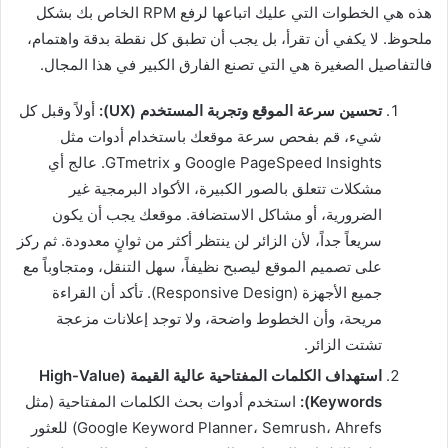
هذه هي الخطوات التي عليك اتباعها لرفع RPM الخاص بك بشكل
ملحوظ. لا يكفي أن تقرأ، بل يجب أن تطبق كل نقطة بدقة واهتمام،
فالتفاصيل الصغيرة هي التي تصنع الفارق الكبير في هذا المجال.
تحسين سرعة الموقع وتجربة المستخدم (UX):
أولاً وقبل كل
شيء، قم بفحص سرعة موقعك باستخدام أدوات مثل
Google PageSpeed Insights و GTmetrix. عالج أي
مشكلات تتعلق بالصور الكبيرة، الأكواد البرمجية غير
الضرورية، أو مشاكل الاستضافة. موقعك يجب أن يكون
سريعاً جداً، لأن الزائر لن ينتظر أكثر من ثوانٍ معدودة. ثم ركز
على تصميم الموقع ليصبح نظيفاً، سهل التنقل، ومتجاوباً مع
جميع الأجهزة (Responsive Design). تأكد أن القراءة
مريحة، وأن الخطوط واضحة، ولا توجد إعلانات مزعجة
تشتت الزائر.
استهداف الكلمات المفتاحية عالية القيمة (High-Value
Keywords):
استخدم أدوات بحث الكلمات المفتاحية (مثل
Google Keyword Planner، Semrush، Ahrefs) للعثور