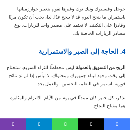
جوجل وفيسبوك وتيك توك وغيرها تقوم بتغيير خوارزمياتها
باستمرار. ما ينجح اليوم قد لا ينجح غدًا. لذا، يجب أن تكون مرنًا
وقادرًا على التكيف. لا تعتمد على مصدر واحد للزيارات. نوع
مصادر الزيارات الخاصة بك.
4. الحاجة إلى الصبر والاستمرارية
الربح من التسويق بالعمولة
ليس مخططًا للثراء السريع. ستحتاج
إلى وقت وجهد لبناء جمهورك ومحتواك. لا تيأس إذا لم ترَ نتائج
فورية. استمر في التعلم، التحسين، والعمل بجد.
تذكر، كل خبير كان مبتدئًا في يوم من الأيام. الالتزام والمثابرة
هما مفتاح النجاح.
دراسة حالة واقعية: كيف حقق أحمد