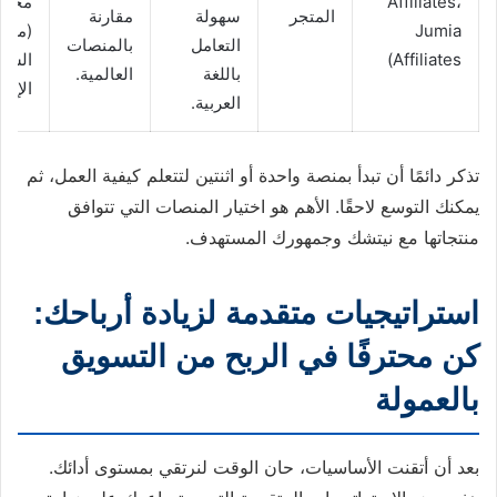
Affiliates،
محدد
المتجر
سهولة
مقارنة
Jumia
(مصر
التعامل
بالمنصات
Affiliates)
السعو
باللغة
العالمية.
الإما
العربية.
تذكر دائمًا أن تبدأ بمنصة واحدة أو اثنتين لتتعلم كيفية العمل، ثم
يمكنك التوسع لاحقًا. الأهم هو اختيار المنصات التي تتوافق
منتجاتها مع نيتشك وجمهورك المستهدف.
استراتيجيات متقدمة لزيادة أرباحك:
كن محترفًا في الربح من التسويق
بالعمولة
بعد أن أتقنت الأساسيات، حان الوقت لنرتقي بمستوى أدائك.