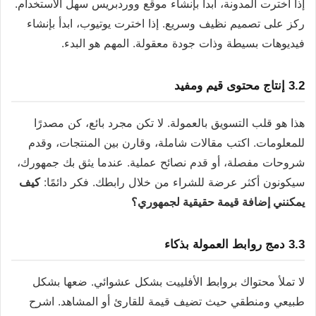
إذا اخترت المدونة، ابدأ بإنشاء موقع ووردبريس سهل الاستخدام.
ركز على تصميم نظيف وسريع. إذا اخترت يوتيوب، ابدأ بإنشاء
فيديوهات بسيطة وذات جودة معقولة. المهم هو البدء.
3.2 إنتاج محتوى قيم ومفيد
هذا هو قلب التسويق بالعمولة. لا تكن مجرد بائع، كن مصدرًا
للمعلومات. اكتب مقالات شاملة، وقارن بين المنتجات، وقدم
شروحات مفصلة، أو قدم نصائح عملية. عندما يثق بك جمهورك،
سيكونون أكثر عرضة للشراء من خلال رابطك. فكر دائمًا:
كيف
يمكنني إضافة قيمة حقيقية لجمهوري؟
3.3 دمج روابط العمولة بذكاء
لا تملأ محتواك بروابط الأفلييت بشكل عشوائي. ضعها بشكل
طبيعي ومنطقي حيث تضيف قيمة للقارئ أو المشاهد. اشرح