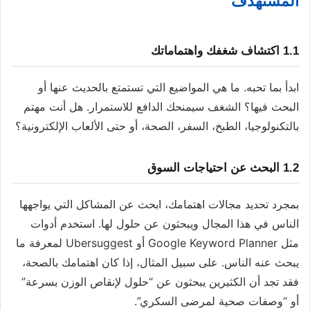
المستهدف
1.1 اكتشاف شغفك واهتماماتك
ابدأ بما تحبه. ما هي المواضيع التي تستمتع بالحديث عنها أو
البحث فيها؟ الشغف سيمنحك الدافع للاستمرار. هل أنت مهتم
بالتكنولوجيا، الطبخ، السفر، الصحة، أو حتى الألعاب الإلكترونية؟
1.2 البحث عن احتياجات السوق
بمجرد تحديد مجالات اهتمامك، ابحث عن المشاكل التي يواجهها
الناس في هذا المجال ويبحثون عن حلول لها. استخدم أدوات
مثل Google Keyword Planner أو Ubersuggest لمعرفة ما
يبحث عنه الناس. على سبيل المثال، إذا كان اهتمامك بالصحة،
فقد تجد أن الكثيرين يبحثون عن “حلول لإنقاص الوزن بسرعة”
أو “وصفات صحية لمرضى السكري”.