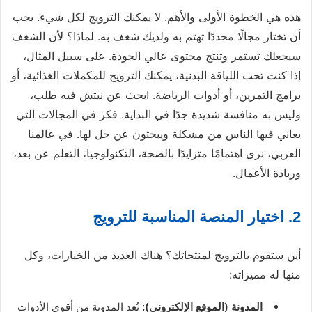
هذه هي الخطوة الأولى والأهم. لا يمكنك الترويج لكل شيء. يجب
أن تختار مجالًا محددًا تهتم به ولديك شغف به. لماذا؟ لأن الشغف
سيجعلك تستمر وتنتج محتوى عالي الجودة. على سبيل المثال،
إذا كنت تحب اللياقة البدنية، يمكنك الترويج للمكملات الغذائية، أو
برامج التمرين، أو أدوات الرياضة. ابحث عن نيتش فيه طلب،
وليس به منافسة شديدة جدًا في البداية. فكر في المجالات التي
يعاني فيها الناس من مشكلة ويبحثون عن حل لها. في عالمنا
العربي، نرى اهتمامًا متزايدًا بالصحة، التكنولوجيا، التعلم عن بعد،
وريادة الأعمال.
2. اختيار المنصة المناسبة للترويج
أين ستقوم بالترويج لمنتجاتك؟ هناك العديد من الخيارات، وكل
منها له مميزاته:
المدونة (الموقع الإلكتروني):
تُعد المدونة من أقوى الأدوات