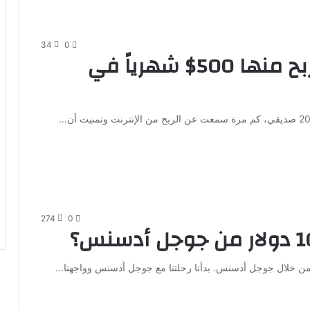
34
0
كيف تبدأ مدونة ناجحة وتربح منها 500$ شهرياً في
274
0
من خلال جوجل أدسنس. بدأنا رحلتنا مع جوجل أدسنس وواجهنا…