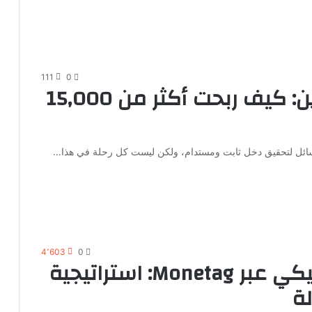
111
0
تجربتي في الربح من التدوين: كيف ربحت أكثر من 15,000
 الوسائل لتحقيق دخل ثابت ومستدام، ولكن ليست كل رحلة في هذا…
4٬603
0
الربح من التدوين الأوتوماتيكي عبر Monetag: استراتيجية