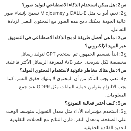
س2: هل يمكن استخدام الذكاء الاصطناعي لتوليد صور؟
ج2: نعم، أدوات مثل DALL‑E و Midjourney تسمح بإنشاء صور
عالية الجودة. يمكنك دمج هذه الصور مع المحتوى النصي لزيادة
التفاعل.
س3: ما هي أفضل طريقة لدمج الذكاء الاصطناعي في التسويق
عبر البريد الإلكتروني؟
ج3: ابدأ بتقسيم الجمهور، ثم استخدم GPT لتوليد رسائل
مخصصة لكل شريحة. اختبر A/B لمعرفة الرسائل الأكثر فاعلية.
س4: هل هناك مخاطر قانونية لاستخدام المحتوى المولد؟
ج4: نعم، يجب التأكد من أن المحتوى لا ينتهك حقوق النشر. كما
يجب الالتزام بقوانين حماية البيانات مثل GDPR عند جمع
المعلومات.
س5: كيف أختبر فعالية النموذج؟
ج5: استخدم مؤشرات الأداء مثل معدل التحويل، متوسط الوقت
على الصفحة، ومعدل النقر. قارن النتائج مع الحملات التقليدية
لتحديد الفائدة الحقيقية.