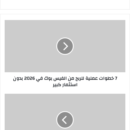
7
خ
ط
و
ا
ت
ع
م
ل
7 خطوات عملية للربح من الفيس بوك في 2026 بدون
ي
استثمار كبير
ة
ل
ل
ك
ر
ي
ب
ف
ح
ت
م
ر
ن
ب