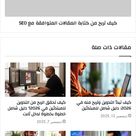
ا
ح
ل
م
ف
ن
كيف تربح من كتابة المقالات المتوافقة مع SEO
ي
ك
س
ت
ب
ا
و
ب
مقالات ذات صلة
ك
ة
ف
ا
ي
ل
2
م
0
ق
2
ا
6
ل
ب
ا
د
ت
كيف تبدأ التدوين وتربح منه في
كيف تحقق الربح من التدوين
و
ا
2026: دليل شامل للمبتدئين
للمبتدئين في 2026؟ دليل شامل
ن
ل
خطوة بخطوة لدخل ثابت
ديسمبر 12, 2025
ا
م
ديسمبر 7, 2025
س
ت
ت
و