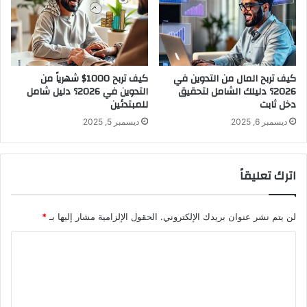
ث
ا
م
ف
ا
ق
ر
ة
ك
م
ب
ع
كيف تربح المال من التدوين في
كيف تربح 1000$ شهرياً من
ي
2026؟ دليلك الشامل لتحقيق
التدوين في 2026؟ دليل شامل
S
دخل ثابت
للمبتدئين
ر
E
O
ديسمبر 6, 2025
ديسمبر 5, 2025
اترك تعليقاً
لن يتم نشر عنوان بريدك الإلكتروني.
الحقول الإلزامية مشار إليها بـ
*
ا
ل
ت
ع