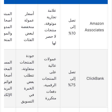
علامة
أسعار
المبتدئي
تجارية
تصل
عمولة
أصحاب
Amazon
موثوقة،
إلى
منخفضة
المدونا
Associates
منتجات
10%
لبعض
والمواقع
لا حصر
الفئات
المتخص
لها
جودة
عمولات
المنتجات
المسوقي
عالية
متفاوتة،
المحترف
تصل
على
تتطلب
أصحاب
ClickBank
إلى
المنتجات
بعض
قوائم
75%
الرقمية،
الخبرة
البريد
دفعات
في
الإلكترو
متكررة
التسويق