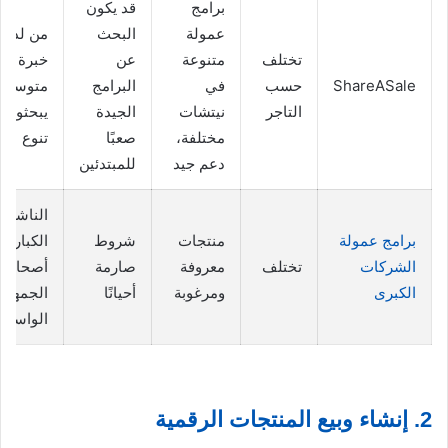
برامج
قد يكون
عمولة
البحث
من لديه
تختلف
متنوعة
عن
خبرة
ShareASale
حسب
في
البرامج
متوسطة
التاجر
نيتشات
الجيدة
يبحثون 
مختلفة،
صعبًا
تنوع
دعم جيد
للمبتدئين
الناشري
برامج عمولة
منتجات
شروط
الكبار،
الشركات
تختلف
معروفة
صارمة
أصحاب
الكبرى
ومرغوبة
أحيانًا
الجمهور
الواسع
2. إنشاء وبيع المنتجات الرقمية