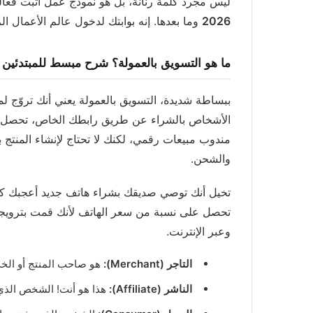
ليس مجرد كلمة رنانة، بل هو نموذج عمل أثبت فعا
2026
وما بعدها. إنه بوابتك لدخول عالم الأعمال ال
ما هو التسويق بالعمولة؟ شرح مبسط للمبتدئين
ببساطة شديدة، التسويق بالعمولة يعني أنك تروّج
الأشخاص بالشراء عن طريق رابطك الخاص، تحصل أنت
مندوب مبيعات رقمي، لكنك لا تحتاج لإنشاء المنتج ب
والشحن.
تخيل أنك توصي صديقك بشراء هاتف جديد أعجبك كثير
تحصل على نسبة من سعر الهاتف لأنك قمت بترويجه 
وعبر الإنترنت.
التاجر (Merchant):
هو صاحب المنتج أو الخدم
الناشر (Affiliate):
هذا هو أنت! الشخص الذي 