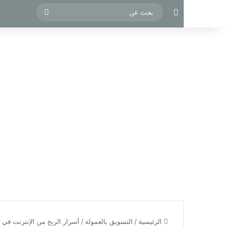
مقال عشوائي
بحث
عن
الرئيسية
/
التسويق بالعمولة
/
أسرار الربح من الإنترنت في 2026: دليلك الشامل للتسويق بالعمولة للمبتدئين