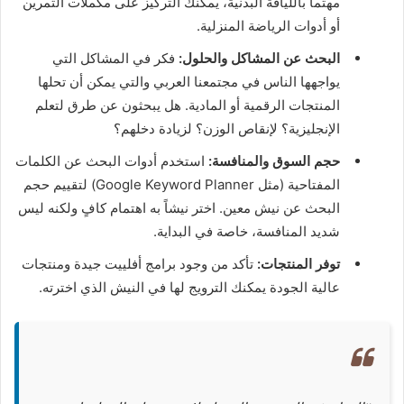
مهتماً باللياقة البدنية، يمكنك التركيز على مكملات التمرين
أو أدوات الرياضة المنزلية.
البحث عن المشاكل والحلول:
فكر في المشاكل التي
يواجهها الناس في مجتمعنا العربي والتي يمكن أن تحلها
المنتجات الرقمية أو المادية. هل يبحثون عن طرق لتعلم
الإنجليزية؟ لإنقاص الوزن؟ لزيادة دخلهم؟
حجم السوق والمنافسة:
استخدم أدوات البحث عن الكلمات
المفتاحية (مثل Google Keyword Planner) لتقييم حجم
البحث عن نيش معين. اختر نيشاً به اهتمام كافٍ ولكنه ليس
شديد المنافسة، خاصة في البداية.
توفر المنتجات:
تأكد من وجود برامج أفلييت جيدة ومنتجات
عالية الجودة يمكنك الترويج لها في النيش الذي اخترته.