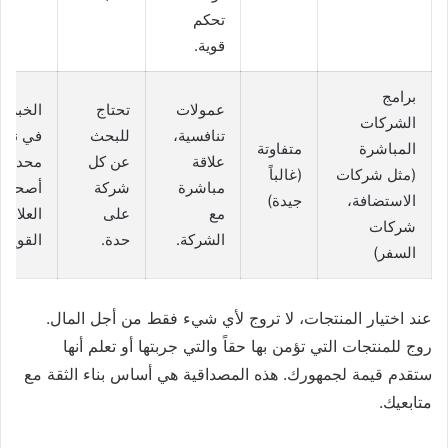
تحكم
قوية.
برامج
عمولات
تحتاج
الخبراء
الشركات
تنافسية،
للبحث
في ني
المباشرة
متفاوتة
علاقة
عن كل
محدد،
(مثل شركات
(غالباً
مباشرة
شركة
أصحاب
الاستضافة،
جيدة)
مع
على
العلاقا
شركات
الشركة.
حدة.
القوية.
السفر)
عند اختيار المنتجات، لا تروج لأي شيء فقط من أجل المال.
روج للمنتجات التي تؤمن بها حقاً والتي جربتها أو تعلم أنها
ستقدم قيمة لجمهورك. هذه المصداقية هي أساس بناء الثقة مع
متابعيك.