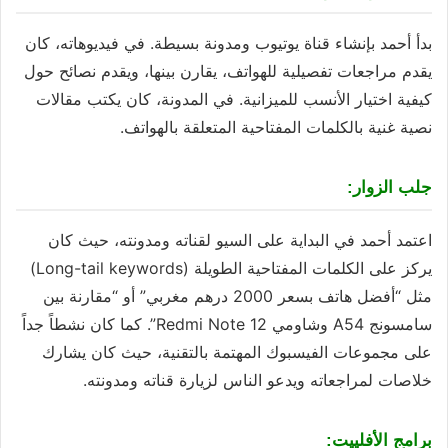
بدأ أحمد بإنشاء قناة يوتيوب ومدونة بسيطة. في فيديوهاته، كان
يقدم مراجعات تفصيلية للهواتف، يقارن بينها، ويقدم نصائح حول
كيفية اختيار الأنسب للميزانية. في المدونة، كان يكتب مقالات
نصية غنية بالكلمات المفتاحية المتعلقة بالهواتف.
جلب الزوار:
اعتمد أحمد في البداية على السيو لقناته ومدونته، حيث كان
يركز على الكلمات المفتاحية الطويلة (Long-tail keywords)
مثل “أفضل هاتف بسعر 2000 درهم مغربي” أو “مقارنة بين
سامسونج A54 وشاومي Redmi Note 12”. كما كان نشطاً جداً
على مجموعات الفيسبوك المهتمة بالتقنية، حيث كان يشارك
خلاصات لمراجعاته ويدعو الناس لزيارة قناته ومدونته.
برامج الأفلييت: