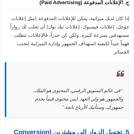
ج. الإعلانات المدفوعة (Paid Advertising)
إذا كان لديك ميزانية، يمكن للإعلانات المدفوعة (مثل إعلانات
جوجل، إعلانات فيسبوك، إعلانات تيك توك) أن تجلب لك زواراً
مستهدفين بسرعة كبيرة. ولكن كن حذراً، فالإعلانات تتطلب
فهماً جيداً لكيفية استهداف الجمهور وإدارة الميزانية لتجنب
الخسائر.
“في عالم التسويق الرقمي، المحتوى هو الملك،
والجمهور هو ولي العهد. ابني محتوى قيماً يخدم
جمهورك، وستأتيك الأرباح تابعة.”
5. تحويل الزوار إلى مشترين (Conversion