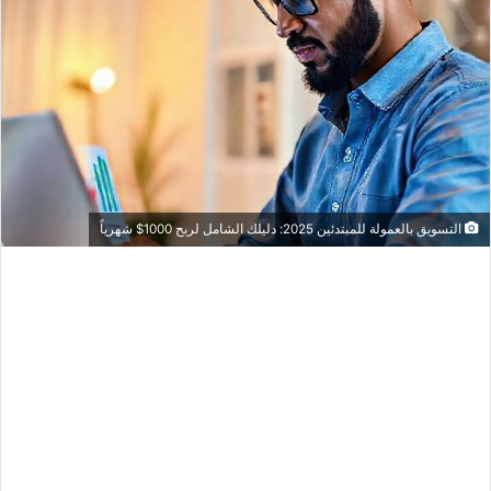
التسويق بالعمولة للمبتدئين 2025: دليلك الشامل لربح 1000$ شهرياً