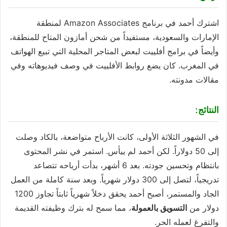
اشترك أحمد في برنامج Amazon Associates لمنطقة
الإمارات والسعودية، مستفيداً من شحن أمازون المتاح للمنطقة،
وأيضاً في برامج أفلييت لبعض المتاجر المحلية التي تبيع الهواتف
في المغرب. كان يضع روابط الأفلييت في وصف فيديوهاته وفي
مقالات مدونته.
النتائج:
في الشهور الثلاثة الأولى، كانت الأرباح متواضعة، بالكاد وصلت
إلى 50 دولاراً. لكن أحمد لم ييأس. استمر في نشر المحتوى
بانتظام وتحسين جودته. بعد 6 أشهر، بدأت أرباحه تتصاعد
تدريجياً، لتصل إلى 300 دولار شهرياً. وبعد سنة كاملة من العمل
الجاد والمستمر، أصبح أحمد يحقق دخلاً شهرياً ثابتاً تجاوز 1200
دولار من
التسويق بالعمولة
، مما سمح له بترك وظيفته القديمة
والتفرغ لعمله الحر.