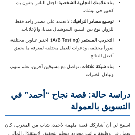
بناء علامتك التجارية الشخصية:
اجعل الناس يثقون بك
كخبير في نيشك.
توسيع مصادر الترافيك:
لا تعتمد على مصدر واحد فقط
للزوار. نوع بين السيو، السوشيال ميديا، والإعلانات.
التجريب المستمر (A/B Testing):
اختبر عناوين مختلفة،
صوراً مختلفة، ودعوات للعمل مختلفة لمعرفة ما يحقق
أفضل النتائج.
بناء شبكة علاقات:
تواصل مع مسوقين آخرين، تعلم منهم،
وتبادل الخبرات.
دراسة حالة: قصة نجاح “أحمد” في
التسويق بالعمولة
اسمح لي أن أشاركك قصة ملهمة لأحمد، شاب من المغرب، كان
يعمل في وظيفة براتب محدود ويحلم بتحقيق الاستقلال المالي.