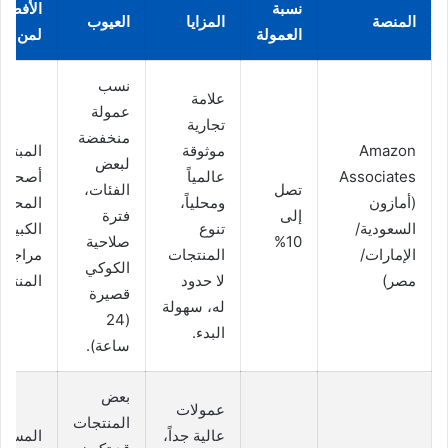
نسبة
الأفضل
المنصة
المزايا
العيوب
العمولة
لمن
نسب
علامة
عمولة
تجارية
منخفضة
Amazon
موثوقة
المبتدئ
لبعض
Associates
عالمياً
أصحاب
تصل
الفئات،
(أمازون
ومحلياً،
المحتو
إلى
فترة
السعودية/
تنوع
الكبير،
10%
صلاحية
الإمارات/
المنتجات
مراجعي
الكوكي
مصر)
لا حدود
المنتجا
قصيرة
له، سهولة
(24
البدء.
ساعة).
بعض
عمولات
المنتجات
عالية جداً،
المسوق