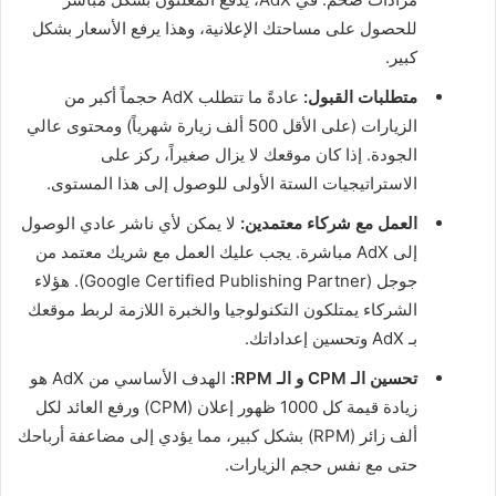
للحصول على مساحتك الإعلانية، وهذا يرفع الأسعار بشكل
كبير.
متطلبات القبول:
عادةً ما تتطلب AdX حجماً أكبر من
الزيارات (على الأقل 500 ألف زيارة شهرياً) ومحتوى عالي
الجودة. إذا كان موقعك لا يزال صغيراً، ركز على
الاستراتيجيات الستة الأولى للوصول إلى هذا المستوى.
العمل مع شركاء معتمدين:
لا يمكن لأي ناشر عادي الوصول
إلى AdX مباشرة. يجب عليك العمل مع شريك معتمد من
جوجل (Google Certified Publishing Partner). هؤلاء
الشركاء يمتلكون التكنولوجيا والخبرة اللازمة لربط موقعك
بـ AdX وتحسين إعداداتك.
تحسين الـ CPM و الـ RPM:
الهدف الأساسي من AdX هو
زيادة قيمة كل 1000 ظهور إعلان (CPM) ورفع العائد لكل
ألف زائر (RPM) بشكل كبير، مما يؤدي إلى مضاعفة أرباحك
حتى مع نفس حجم الزيارات.