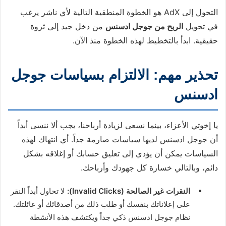
التحول إلى AdX هو الخطوة المنطقية التالية لأي ناشر يرغب
في تحويل
الربح من جوجل ادسنس
من دخل جيد إلى ثروة
حقيقية. ابدأ بالتخطيط لهذه الخطوة منذ الآن.
تحذير مهم: الالتزام بسياسات جوجل
ادسنس
يا إخوتي الأعزاء، بينما نسعى لزيادة أرباحنا، يجب ألا ننسى أبداً
أن جوجل ادسنس لديها سياسات صارمة جداً. أي انتهاك لهذه
السياسات يمكن أن يؤدي إلى تعليق حسابك أو إغلاقه بشكل
دائم، وبالتالي خسارة كل جهودك وأرباحك.
النقرات غير الصالحة (Invalid Clicks):
لا تحاول أبداً النقر
على إعلاناتك بنفسك أو طلب ذلك من أصدقائك أو عائلتك.
نظام جوجل ادسنس ذكي جداً ويكتشف هذه الأنشطة