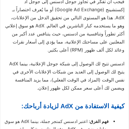
فيجب أن تفكر في تجاوز جوجل ادسنس إلى جوجل أد
إكستشينج (Google Ad Exchange) أو ما يُعرف اختصاراً بـ
AdX. هذا هو المستوى التالي من تحقيق الدخل من الإعلانات،
وهو ما يستخدمه كبار الناشرين في العالم. AdX هو سوق إعلاني
أكثر تطوراً وتنافسية من ادسنس، حيث يتنافس عدد أكبر من
المعلنين على مساحتك الإعلانية، مما يؤدي إلى أسعار نقرات
وعائد لكل ألف ظهور (RPM) أعلى بكثير.
ادسنس تتيح لك الوصول إلى شبكة جوجل الإعلانية، بينما AdX
يتيح لك الوصول إلى العديد من شبكات الإعلانات الأخرى في
نفس الوقت (المزاد في الوقت الفعلي)، مما يزيد المنافسة
ويضمن لك أعلى سعر ممكن لكل ظهور إعلان.
كيفية الاستفادة من AdX لزيادة أرباحك:
فهم الفرق:
اعتبر ادسنس كمتجر جملة، بينما AdX هو سوق
مزادات ضخم. في AdX، يدفع المعلنون بشكل مباشر