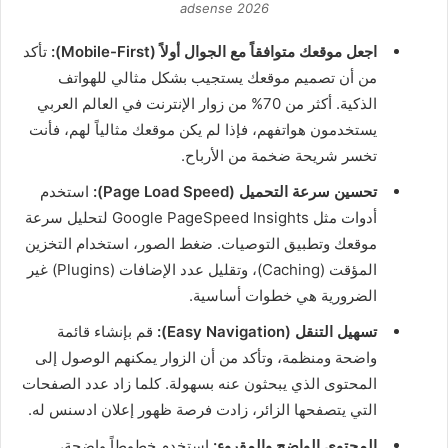
adsense 2026
اجعل موقعك متوافقاً مع الجوال أولاً (Mobile-First):
تأكد
من أن تصميم موقعك يستجيب بشكل مثالي للهواتف
الذكية. أكثر من 70% من زوار الإنترنت في العالم العربي
يستخدمون هواتفهم، فإذا لم يكن موقعك مثالياً لهم، فأنت
تخسر شريحة ضخمة من الأرباح.
تحسين سرعة التحميل (Page Load Speed):
استخدم
أدوات مثل Google PageSpeed Insights لتحليل سرعة
موقعك وتطبيق التوصيات. ضغط الصور، استخدام التخزين
المؤقت (Caching)، وتقليل عدد الإضافات (Plugins) غير
الضرورية هي خطوات أساسية.
تسهيل التنقل (Easy Navigation):
قم بإنشاء قائمة
واضحة ومنظمة، وتأكد من أن الزوار يمكنهم الوصول إلى
المحتوى الذي يبحثون عنه بسهولة. كلما زاد عدد الصفحات
التي يتصفحها الزائر، زادت فرصة ظهور إعلان ادسنس له.
المحتوى الواضح والمقروء:
استخدم خطوطاً واضحة،