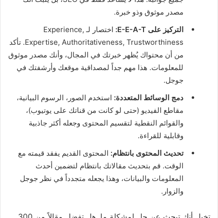
مصدر موثوق وذو خبرة.
التركيز على E-E-A-T:
اختصار لـ Experience,
Expertise, Authoritativeness, Trustworthiness. تأكد
من أن محتواك يُظهر خبرتك في المجال، وأنك مصدر موثوق
للمعلومات. هذا مهم جداً لمصداقية موقعك وأرشفتك في
جوجل.
دمج الوسائط المتعددة:
استخدم الصور، الرسوم البيانية،
مقاطع الفيديو (حتى لو كانت من قناتك على يوتيوب)،
والقوائم النقطية لتقسيم المحتوى وجعله أكثر جاذبية
وقابلية للقراءة.
تحديث المحتوى بانتظام:
المحتوى القديم يفقد قيمته مع
الوقت. قم بتحديث مقالاتك بانتظام لتضمين أحدث
المعلومات والبيانات، وهذا يجعله متجدداً في نظر جوجل
والزوار.
تخيل أنك تبحث عن حل لمشكلة ما. هل تفضل مقالاً من 300