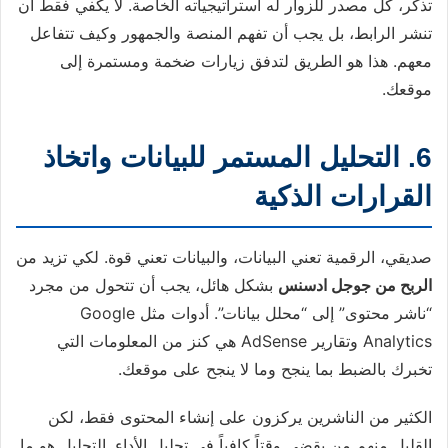
تذكر، كل مصدر للزوار له استراتيجياته الخاصة. لا يكفي فقط أن
تنشر الرابط، بل يجب أن تفهم المنصة والجمهور وكيف تتفاعل
معهم. هذا هو الطريق لتدفق زيارات ضخمة ومستمرة إلى
موقعك.
6. التحليل المستمر للبيانات واتخاذ
القرارات الذكية
صديقي، الرقمية تعني البيانات، والبيانات تعني قوة. لكي تزيد من
الربح من جوجل ادسنس
بشكل هائل، يجب أن تتحول من مجرد
“ناشر محتوى” إلى “محلل بيانات”. أدوات مثل Google
Analytics وتقارير AdSense هي كنز من المعلومات التي
تخبرك بالضبط بما ينجح وما لا ينجح على موقعك.
الكثير من الناشرين يركزون على إنشاء المحتوى فقط، لكن
القليل منهم من يقضي وقتاً كافياً في تحليل الأداء. التحليل هو ما