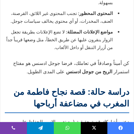
بسهولة.
المحتوى المحظور:
تجنب المحتوى غير اللائق، القرصنة،
العنف، المخدرات، أو أي محتوى يخالف سياسات جوجل.
مواضع الإعلانات المضللة:
لا تضع الإعلانات بطريقة تجعل
الزوار ينقرون عليها عن طريق الخطأ، مثل وضعها قريباً جداً
من أزرار التنقل أو داخل الألعاب.
كن أميناً وصادقاً في تعاملك، فرضا جوجل ادسنس هو مفتاح
استمرار
الربح من جوجل ادسنس
على المدى الطويل.
دراسة حالة: قصة نجاح فاطمة من
المغرب في مضاعفة أرباحها
دعني أشاركك قصة حقيقية (مع تغيير الاسم للحفاظ على
الخصوصية) لفاطمة، شابة مغربية بدأت مدونتها المتخصصة في