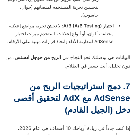
بتحسين تجربة المستخدم لمنصاتهم (جوال،
حاسوب).
اختبار A/B (A/B Testing):
لا تخشَ تجربة مواضع إعلانية
مختلفة، ألوان، أو أنواع إعلانات. استخدم ميزات اختبار
AdSense لمقارنة الأداء واتخاذ قرارات مبنية على الأرقام.
البيانات هي بوصلتك نحو النجاح في
الربح من جوجل ادسنس
. من
دون تحليل، أنت تسير في الظلام.
7. دمج استراتيجيات الربح من
AdSense مع AdX لتحقيق أقصى
دخل (الجيل القادم)
إذا كنت جاداً في زيادة أرباحك 10 أضعاف في عام 2026،