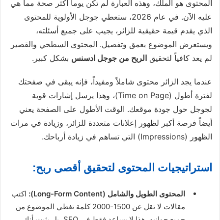
المحتوى هو الملك، وهذه العبارة لم تكن يوماً أكثر صحة مما هي
عليه الآن. في عام 2026، ستعطي جوجل الأولوية للمحتوى
الذي يقدم قيمة حقيقية للزائر، يجيب على جميع أسئلته،
ويستعرض الموضوع بعمق وتفصيل. المحتوى السطحي والقصير
لم يعد كافياً لتحقيق
الربح من جوجل ادسنس
بشكل كبير.
عندما يجد الزائر محتوى شاملاً ومفيداً، فإنه يبقى في صفحتك
لفترة أطول (Time on Page)، وهذا يرسل إشارات قوية
لجوجل حول جودة موقعك. الوقت الأطول على الصفحة يعني
أيضاً فرصة أكبر لظهور إعلانات متعددة للزائر، وزيادة في مرات
الظهور (Impressions) التي تساهم في زيادة أرباحك.
استراتيجيات المحتوى لتحقيق أقصى ربح:
المحتوى الطويل والشامل (Long-Form Content):
اكتب
مقالات لا تقل عن 1500-2000 كلمة تغطي الموضوع من
جميع جوانبه. هذا لا يساعد فقط في SEO، بل يثبت أنك