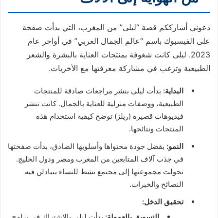
دعوني أشارككم قصة “ليلى” من المغرب، التي بدأت صفحة
على الفيسبوك باسم “عالم الجمال العربي” في أواخر عام
2023. ليلى كانت شغوفة بمنتجات العناية بالبشرة والشعر
الطبيعية وترغب في مشاركة معرفتها مع الأخريات.
البداية:
بدأت ليلى بنشر مراجعات صادقة للمنتجات
الطبيعية، ووصفات منزلية للعناية بالجمال. كانت تنشر
فيديوهات قصيرة (ريلز) توضح كيفية استخدام هذه
المنتجات ونتائجها.
النمو:
بفضل جودة محتواها وأسلوبها الصادق، بدأت صفحتها
في جذب آلاف المتابعين من المغرب ومصر ودول الخليج.
تحولت مجموعتها إلى مجتمع نشط للنساء يتبادلن فيه
النصائح والخبرات.
تحقيق الدخل:
التسويق بالعمولة:
بدأت ليلى بالاشتراك في برامج