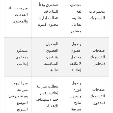
مجتمع،
تستغرق وقتاً
من يحب بناء
مجموعات
ثقة
للبناء، قد
العلاقات
الفيسبوك
عالية،
تتطلب إدارة
والمحتوى
تفاعل
محتوى كبيرة
مستمر
وصول
الوصول
صفحات
عضوي
العضوي
مبتدئون
الفيسبوك
محتمل،
يتناقص،
بمحتوى
(مجاني)
لا تكلفة
المنافسة
إبداعي
إعلانية
عالية
وصول
من لديهم
يتطلب ميزانية
صفحات
فوري
ميزانية
إعلانية، فهم
الفيسبوك
ودقيق،
ويرغبون في
جيد لاستهداف
(مدفوع)
نتائج
التوسع
الإعلانات
سريعة
السريع