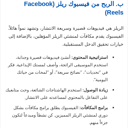
ب. الربح من فيسبوك ريلز (Facebook
Reels)
الريلز هي فيديوهات قصيرة وسريعة الانتشار، وتشهد نمواً هائلاً.
الفيسبوك يقدم مكافآت لمنشئي الريلز المؤهلين، بالإضافة إلى
خيارات تحقيق الدخل المستقبلية.
استراتيجية المحتوى:
أنشئ فيديوهات قصيرة وجذابة،
استخدم الموسيقى الرائجة، وأضف لمستك الإبداعية. فكر
في “تحديات”، “نصائح سريعة”، أو “لمحات من حياتك
اليومية”.
زيادة الوصول:
استخدم الهاشتاجات الشائعة، وحث متابعيك
على التفاعل بالمحتوى لمساعدته على الانتشار.
برامج المكافآت:
الفيسبوك يطلق برامج مكافآت بشكل
دوري لمنشئي الريلز المميزين. كن نشطاً ومبدعاً لتكون
جزءاً منهم.