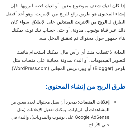
إذا كان لديك شغف بموضوع معين، أو لديك قصة لترويها، فإن
إنشاء المحتوى هو طريق رائع للربح من الإنترنت، وهو أحد أفضل
الطرق لـ
الربح من الانترنت للمبتدئين
على الإطلاق. سواء كان
ذلك عبر قناة يوتيوب، مدونة، أو حتى حساب تيك توك، يمكنك
بناء جمهور حول محتواك ثم تحقيق الدخل منه.
البداية لا تتطلب منك أي رأس مال. يمكنك استخدام هاتفك
لتصوير الفيديوهات، أو البدء بمدونة مجانية على منصات مثل
بلوجر (Blogger) أو ووردبريس المجاني (WordPress.com).
طرق الربح من إنشاء المحتوى:
إعلانات المنصات:
بمجرد أن يصل محتواك لعدد معين من
المشاهدات أو الزيارات، يمكنك تفعيل الإعلانات (مثل
Google AdSense على يوتيوب والمدونات)، والبدء في
جني الأرباح.