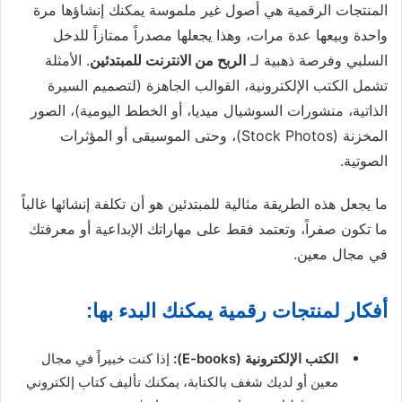
المنتجات الرقمية هي أصول غير ملموسة يمكنك إنشاؤها مرة
واحدة وبيعها عدة مرات، وهذا يجعلها مصدراً ممتازاً للدخل
السلبي وفرصة ذهبية لـ
الربح من الانترنت للمبتدئين
. الأمثلة
تشمل الكتب الإلكترونية، القوالب الجاهزة (لتصميم السيرة
الذاتية، منشورات السوشيال ميديا، أو الخطط اليومية)، الصور
المخزنة (Stock Photos)، وحتى الموسيقى أو المؤثرات
الصوتية.
ما يجعل هذه الطريقة مثالية للمبتدئين هو أن تكلفة إنشائها غالباً
ما تكون صفراً، وتعتمد فقط على مهاراتك الإبداعية أو معرفتك
في مجال معين.
أفكار لمنتجات رقمية يمكنك البدء بها:
الكتب الإلكترونية (E-books):
إذا كنت خبيراً في مجال
معين أو لديك شغف بالكتابة، يمكنك تأليف كتاب إلكتروني