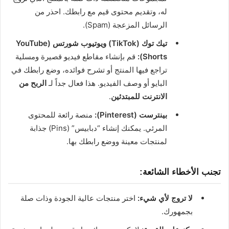
له، وتقديم محتوى قيم مع رابطك. احذر من
الرسائل المزعجة (Spam).
تيك توك (TikTok) ويوتيوب شورتس (YouTube
Shorts):
قم بإنشاء مقاطع فيديو قصيرة ومسلية
تراجع فيها المنتج أو تشرح فوائده، وضع رابطك في
البايو أو وصف الفيديو. هذا فعال جداً لـ
الربح من
الانترنت للمبتدئين
.
بينترست (Pinterest):
منصة رائعة للمحتوى
المرئي. يمكنك إنشاء “دبابيس” (Pins) جذابة
لمنتجات معينة ووضع رابطك بها.
تجنب الأخطاء الشائعة:
لا تروج لأي شيء:
اختر منتجات عالية الجودة وذات صلة
بجمهورك.