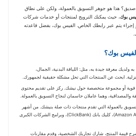
 صديق؟ هذا هو جوهر التسويق بالعمولة، ولكن على نطاق
فيس بوك
، حيث يمكنك الترويج لمنتجات أو خدمات شركات
إجراء يتم عبر رابطك الخاص. الفيس بوك، بفضل قاعدته
.
الفيس بوك؟
به ولديك معرفة جيدة به، مثل: اللياقة البدنية، الجمال،
لمنزلية. ابحث عن المنتجات التي تحل مشكلة حقيقية لجمهورك.
ية أو مجموعة متخصصة حول نيشك. ركز على تقديم محتوى
ة والمصداقية، وهما عاملان حاسمان لنجاح التسويق بالعمولة.
سويق بالعمولة التي تقدم منتجات ذات صلة بنيشك. من أشهر
هذه البرامج: أمازون أسوشييتس (Amazon Associates)، كليك بانك (ClickBank)، وبرامج الشركات الكبرى
شرح قيمة المنتج، شارك تجاربك الشخصية، وقدم مقارنات