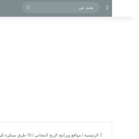
مقال عشوائي
بحث
عن
الرئيسية
/
مواقع وبرامج الربح المجاني
/
10 طرق مبتكرة للربح من الإنترنت في 2025: ابدأ مشروعك أونلاين اليوم!