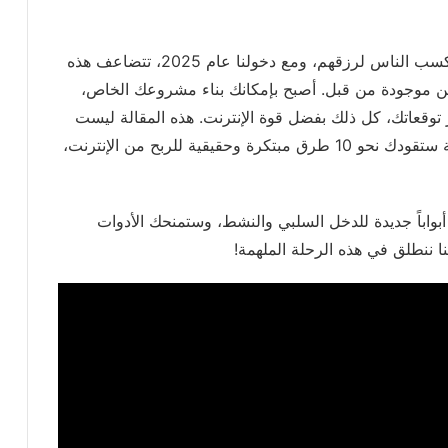
لقد شهدت السنوات الأخيرة تحولاً جذرياً في كيفية كسب الناس لرزقهم، ومع دخولنا عام 2025، تتضاعف هذه
ن موجودة من قبل. أصبح بإمكانك بناء مشروعك الخاص،
توقعاتك، كل ذلك بفضل قوة الإنترنت. هذه المقالة ليست
مجرد سرد للمعلومات، بل هي خريطة طريق شاملة ستقودك نحو 10 طرق مبتكرة وحقيقية للربح من الإنترنت،
واباً جديدة للدخل السلبي والنشط، وستمنحك الأدوات
نا ننطلق في هذه الرحلة الملهمة!