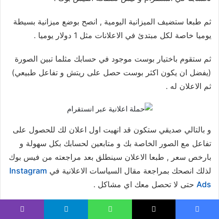
ثم طبعا ستضيف الميزانية اليومية , انصح بوضع ميزانية بسيطة
يوميا خاصة لكل مبتدئ في الاعلانات مثل 1 دولار يوميا .
ثم ستقوم باختيار بوست موجود في حسابك مثلما تبين الصورة
(يفضل ان يكون اكثر بوست حصل على ريتش و تفاعل طبيعي)
ثم الاعلان له .
و بالتالي صديقي ستكون قد انهيت اول اعلان لك للحصول على
تفاعل مع الصور الخاصة بك و متابعين لحسابك بكل سهولة و
بارخص سعر , طبعا الاعلان سينطلق بعد مراجعته من فيس بوك
لذلك انصحك بمراجعة مقال السياسات الاعلانية في
Instagram
Ads
حتى لا تحصل معك اي مشاكل .
كانت تلك كل المراحل بالصور و ان لم يكن الشرح واضح بعد
يسبوك
‫X
واتساب
تيلقرام
ڤايبر