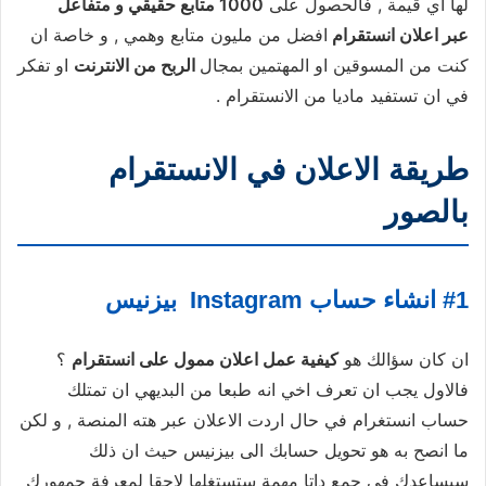
لها اي قيمة , فالحصول على
1000 متابع حقيقي و متفاعل
عبر اعلان انستقرام
افضل من مليون متابع وهمي , و خاصة ان
كنت من المسوقين او المهتمين بمجال
الربح من الانترنت
او تفكر
في ان تستفيد ماديا من الانستقرام .
طريقة الاعلان في الانستقرام
بالصور
#1 انشاء حساب Instagram بيزنيس
ان كان سؤالك هو
كيفية عمل اعلان ممول على انستقرام
؟
فالاول يجب ان تعرف اخي انه طبعا من البديهي ان تمتلك
حساب انستغرام في حال اردت الاعلان عبر هته المنصة , و لكن
ما انصح به هو تحويل حسابك الى بيزنيس حيث ان ذلك
سيساعدك في جمع داتا مهمة ستستغلها لاحقا لمعرفة جمهورك