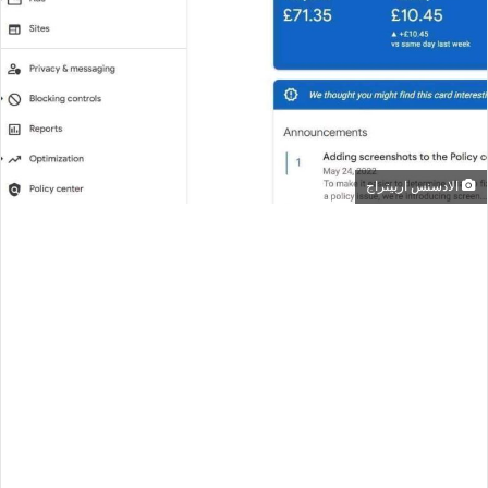
الادسنس اربيتراج