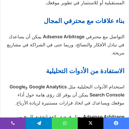
المستقبلية أو للاستثمار في تطوير موقعك.
بناء علاقات مع محترفي المجال
التواصل مع محترفي
Adsense Arbitrage
يمكن أن يساعدك
في تبادل الأفكار والنصائح، وربما حتى في الشراكة في مشاريع
مربحة.
الاستفادة من الأدوات التحليلية
استخدام الأدوات التحليلية مثل
Google Analytics
و
Google
Search Console
يمكن أن يوفر لك رؤى هامة حول أداء
موقعك ويساعدك في اتخاذ قرارات مستنيرة لزيادة الأرباح.
Adsense Arbitrage
يمثل فرصة رائعة لتحقيق الربح من
الإنترنت، خاصة للمبتدئين الذين يتطلعون للدخول في عالم
يسبوك
‫X
واتساب
تيلقرام
ڤايبر