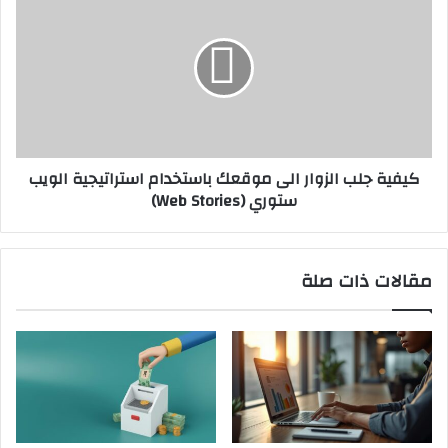
جلب
الزوار
الى
موقعك
باستخدام
استراتيجية
الويب
ستوري
كيفية جلب الزوار الى موقعك باستخدام استراتيجية الويب
(Web
ستوري (Web Stories)
Stories)
مقالات ذات صلة